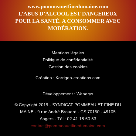
www.pommeauetfinedumaine.com
L’ABUS D’ALCOOL EST DANGEREUX
POUR LA SANTÉ. A CONSOMMER AVEC
MODÉRATION.
Mentions légales
Politique de confidentialité
Gestion des cookies
Création : Korrigan-creations.com
Développement : Wanerys
© Copyright 2019 - SYNDICAT POMMEAU ET FINE DU
MAINE - 9 rue André Brouard - CS 70150 - 49105
Angers - Tél.: 02 41 18 60 53
contact@pommeauetfinedumaine.com